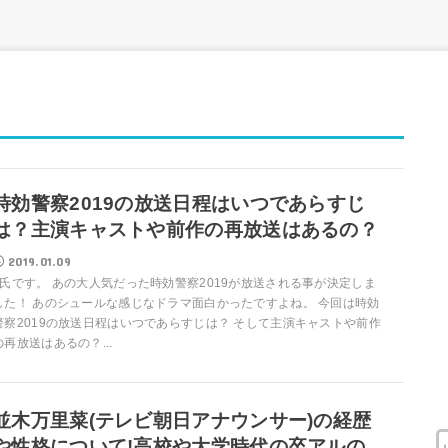
時効警察2019の放送日程はいつであらすじ
は？主演キャストや前作の再放送はあるの？
2019.01.09
T氏です。 あの大人気だった時効警察2019が放送される事が決定しま
した！ あのシュールな感じなドラマ面白かったですよね。 今回は時効
警察2019の放送日程はいつであらすじは？ そして主演キャストや前作
の再放送はあるの？...
並木万里菜(テレビ朝日アナウンサー)の経歴
や性格について!高校や大学時代の卒アルの