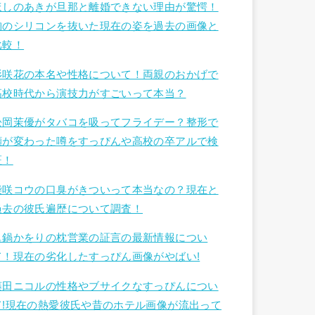
ほしのあきが旦那と離婚できない理由が驚愕！
胸のシリコンを抜いた現在の姿を過去の画像と
比較！
杉咲花の本名や性格について！両親のおかげで
高校時代から演技力がすごいって本当？
松岡茉優がタバコを吸ってフライデー？整形で
顔が変わった噂をすっぴんや高校の卒アルで検
証！
柴咲コウの口臭がきついって本当なの？現在と
過去の彼氏遍歴について調査！
眞鍋かをりの枕営業の証言の最新情報につい
て！現在の劣化したすっぴん画像がやばい!
藤田ニコルの性格やブサイクなすっぴんについ
て!現在の熱愛彼氏や昔のホテル画像が流出って