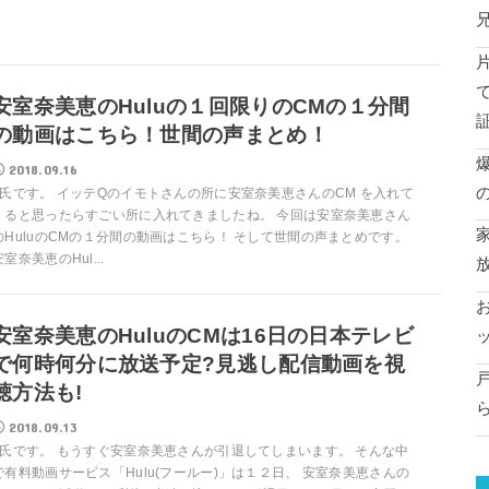
安室奈美恵のHuluの１回限りのCMの１分間
の動画はこちら！世間の声まとめ！
2018.09.16
T氏です。 イッテQのイモトさんの所に安室奈美恵さんのCM を入れて
くると思ったらすごい所に入れてきましたね。 今回は安室奈美恵さん
のHuluのCMの１分間の動画はこちら！ そして世間の声まとめです。
安室奈美恵のHul...
安室奈美恵のHuluのCMは16日の日本テレビ
で何時何分に放送予定?見逃し配信動画を視
聴方法も!
2018.09.13
T氏です。 もうすぐ安室奈美恵さんが引退してしまいます。 そんな中
で有料動画サービス「Hulu(フールー)」は１２日、 安室奈美恵さんの