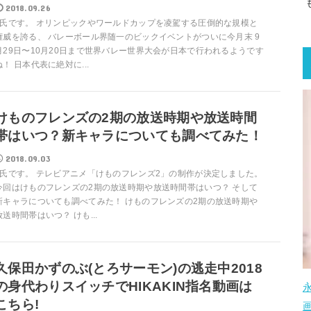
2018.09.26
T氏です。 オリンピックやワールドカップを凌駕する圧倒的な規模と
権威を誇る、 バレーボール界随一のビックイベントがついに今月末 9
月29日〜10月20日まで世界バレー世界大会が日本で行われるようです
ね！ 日本代表に絶対に...
けものフレンズの2期の放送時期や放送時間
帯はいつ？新キャラについても調べてみた！
2018.09.03
T氏です。 テレビアニメ「けものフレンズ2」の制作が決定しました。
今回はけものフレンズの2期の放送時期や放送時間帯はいつ？ そして
新キャラについても調べてみた！ けものフレンズの2期の放送時期や
放送時間帯はいつ？ けも...
久保田かずのぶ(とろサーモン)の逃走中2018
の身代わりスイッチでHIKAKIN指名動画は
こちら!