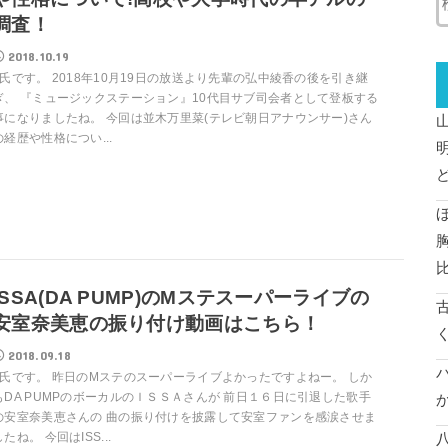
調査！
2018.10.19
T氏です。 2018年10月19日の放送より先輩の弘中綾香の後を引き継
ぎ、 『ミュージックステーション』10代目サブ司会者として登板する
事になりましたね。 今回は並木万里菜(テレビ朝日アナウンサー)さん
の経歴や性格につい...
ISSA(DA PUMP)のMステスーパーライブの
安室奈美恵の振り付け動画はこちら！
2018.09.18
T氏です。 昨日のMステのスーパーライブよかったですよねー。 しか
もDA PUMPのボーカルのＩＳＳＡさんが 前日１６日に引退した歌手
の安室奈美恵さんの 曲の振り付けを披露して安室ファンを感涙させま
したね。 今回はISS...