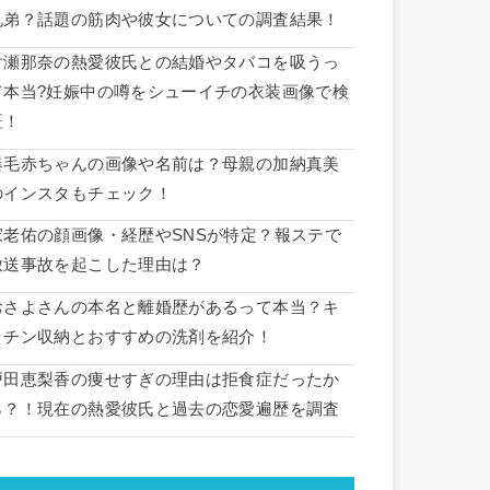
兄弟？話題の筋肉や彼女についての調査結果！
片瀬那奈の熱愛彼氏との結婚やタバコを吸うっ
て本当?妊娠中の噂をシューイチの衣装画像で検
証！
爆毛赤ちゃんの画像や名前は？母親の加納真美
のインスタもチェック！
家老佑の顔画像・経歴やSNSが特定？報ステで
放送事故を起こした理由は？
おさよさんの本名と離婚歴があるって本当？キ
ッチン収納とおすすめの洗剤を紹介！
戸田恵梨香の痩せすぎの理由は拒食症だったか
ら？！現在の熱愛彼氏と過去の恋愛遍歴を調査