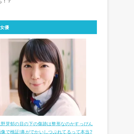
も！？
女優
永野芽郁の目の下の傷跡は整形なのかすっぴん
画像で検証!鼻がでかいしつぶれてるって本当?