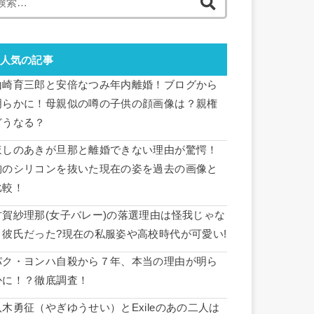
索:
人気の記事
山崎育三郎と安倍なつみ年内離婚！ブログから
明らかに！母親似の噂の子供の顔画像は？親権
どうなる？
ほしのあきが旦那と離婚できない理由が驚愕！
胸のシリコンを抜いた現在の姿を過去の画像と
比較！
古賀紗理那(女子バレー)の落選理由は怪我じゃな
く彼氏だった?現在の私服姿や高校時代が可愛い!
パク・ヨンハ自殺から７年、本当の理由が明ら
かに！？徹底調査！
八木勇征（やぎゆうせい）とExileのあの二人は