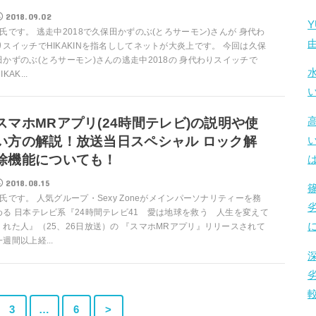
2018.09.02
T氏です。 逃走中2018で久保田かずのぶ(とろサーモン)さんが 身代わ
りスイッチでHIKAKINを指名ししてネットが大炎上です。 今回は久保
田かずのぶ(とろサーモン)さんの逃走中2018の 身代わりスイッチで
IKAK...
スマホMRアプリ(24時間テレビ)の説明や使
い方の解説！放送当日スペシャル ロック解
除機能についても！
2018.08.15
T氏です。 人気グループ・Sexy Zoneがメインパーソナリティーを務
める 日本テレビ系『24時間テレビ41 愛は地球を救う 人生を変えて
くれた人』（25、26日放送）の 『スマホMRアプリ』リリースされて
一週間以上経...
3
…
6
>