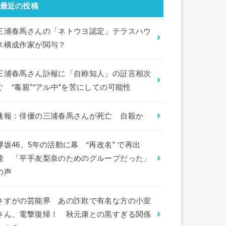
最近の投稿
三浦春馬さんの「ネトウヨ認定」テラスハウ
ス構成作家が関与？
三浦春馬さん訃報に「自称知人」の証言相次
ぐ “毒親”“アル中”を苦にしての可能性
速報：俳優の三浦春馬さんが死亡 自殺か
欅坂46、5年の活動に幕 “再改名” で再出
発 「平手友梨奈のためのグループだった」
の声
さすがの芸能界 あの詐欺で有名な方の小室
さん、電撃復帰！ 秋元康との黒すぎる関係