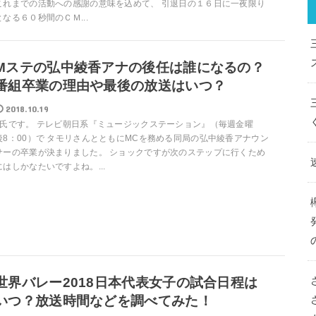
これまでの活動への感謝の意味を込めて、 引退日の１６日に一夜限り
となる６０秒間のＣＭ...
Mステの弘中綾香アナの後任は誰になるの？
番組卒業の理由や最後の放送はいつ？
2018.10.19
T氏です。 テレビ朝日系『ミュージックステーション』（毎週金曜
後8：00）で タモリさんとともにMCを務める同局の弘中綾香アナウン
サーの卒業が決まりました。 ショックですが次のステップに行くため
にはしかなたいですよね。...
世界バレー2018日本代表女子の試合日程は
いつ？放送時間などを調べてみた！