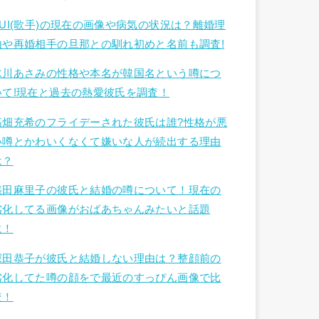
YUI(歌手)の現在の画像や病気の状況は？離婚理
由や再婚相手の旦那との馴れ初めと名前も調査!
水川あさみの性格や本名が韓国名という噂につ
いて!現在と過去の熱愛彼氏を調査！
高畑充希のフライデーされた彼氏は誰?性格が悪
い噂とかわいくなくて嫌いな人が続出する理由
は？
篠田麻里子の彼氏と結婚の噂について！現在の
劣化してる画像がおばあちゃんみたいと話題
に！
深田恭子が彼氏と結婚しない理由は？整顔前の
劣化してた噂の顔をで最近のすっぴん画像で比
較！