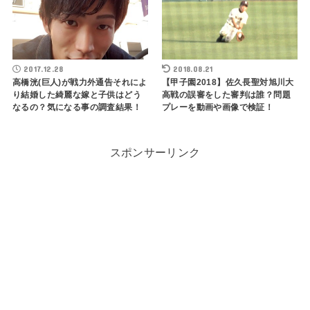
2018.08.21
2017.12.28
【甲子園2018】佐久長聖対旭川大
高橋洸(巨人)が戦力外通告それによ
高戦の誤審をした審判は誰？問題
り結婚した綺麗な嫁と子供はどう
プレーを動画や画像で検証！
なるの？気になる事の調査結果！
スポンサーリンク