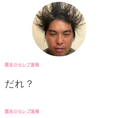
匿名@セレブ速報
だれ？
匿名@セレブ速報