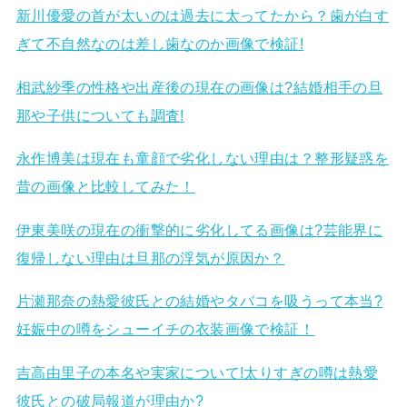
新川優愛の首が太いのは過去に太ってたから？歯が白す
ぎて不自然なのは差し歯なのか画像で検証!
相武紗季の性格や出産後の現在の画像は?結婚相手の旦
那や子供についても調査!
永作博美は現在も童顔で劣化しない理由は？整形疑惑を
昔の画像と比較してみた！
伊東美咲の現在の衝撃的に劣化してる画像は?芸能界に
復帰しない理由は旦那の浮気が原因か？
片瀬那奈の熱愛彼氏との結婚やタバコを吸うって本当?
妊娠中の噂をシューイチの衣装画像で検証！
吉高由里子の本名や実家について!太りすぎの噂は熱愛
彼氏との破局報道が理由か?