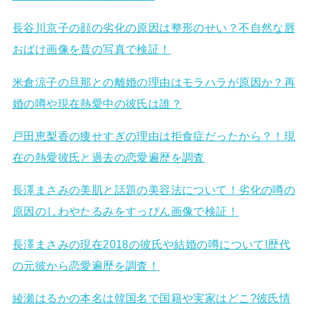
長谷川京子の顔の劣化の原因は整形のせい？不自然な唇
おばけ画像を昔の写真で検証！
米倉涼子の旦那との離婚の理由はモラハラが原因か？再
婚の噂や現在熱愛中の彼氏は誰？
戸田恵梨香の痩せすぎの理由は拒食症だったから？！現
在の熱愛彼氏と過去の恋愛遍歴を調査
長澤まさみの美肌と話題の美容法について！劣化の噂の
原因のしわやたるみをすっぴん画像で検証！
長澤まさみの現在2018の彼氏や結婚の噂について!歴代
の元彼から恋愛遍歴を調査！
綾瀬はるかの本名は韓国名で国籍や実家はどこ?彼氏情