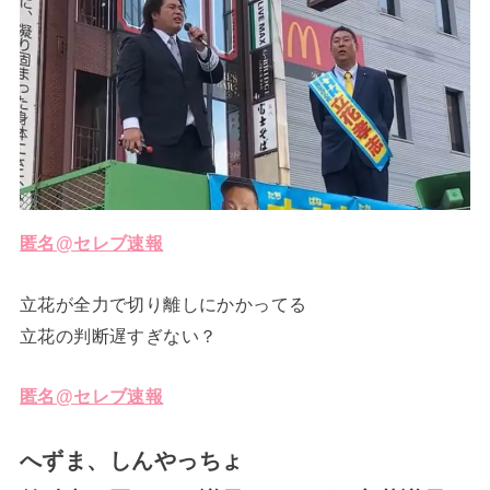
匿名@セレブ速報
立花が全力で切り離しにかかってる
立花の判断遅すぎない？
匿名@セレブ速報
へずま、しんやっちょ