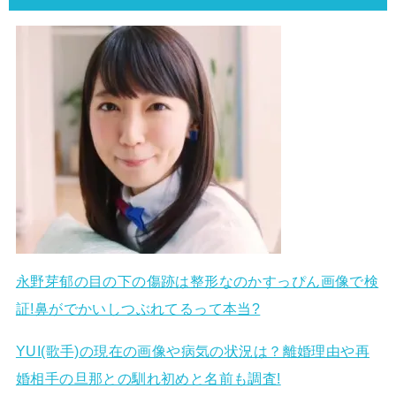
永野芽郁の目の下の傷跡は整形なのかすっぴん画像で検
証!鼻がでかいしつぶれてるって本当?
YUI(歌手)の現在の画像や病気の状況は？離婚理由や再
婚相手の旦那との馴れ初めと名前も調査!