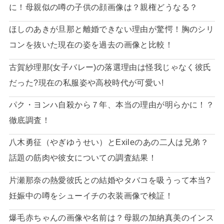
に！母親似の噂の子供の顔画像は？親権どうなる？
ほしのあきが旦那と離婚できない理由が驚愕！胸のシリ
コンを抜いた現在の姿を過去の画像と比較！
古賀紗理那(女子バレー)の落選理由は怪我じゃなく彼氏
だった?現在の私服姿や高校時代が可愛い!
パク・ヨンハ自殺から７年、本当の理由が明らかに！？
徹底調査！
八木勇征（やぎゆうせい）とExileのあの二人は兄弟？
話題の筋肉や彼女についての調査結果！
片瀬那奈の熱愛彼氏との結婚やタバコを吸うって本当?
妊娠中の噂をシューイチの衣装画像で検証！
爆毛赤ちゃんの画像や名前は？母親の加納真美のインス