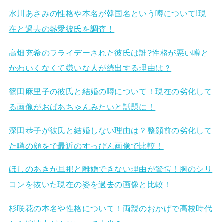
水川あさみの性格や本名が韓国名という噂について!現
在と過去の熱愛彼氏を調査！
高畑充希のフライデーされた彼氏は誰?性格が悪い噂と
かわいくなくて嫌いな人が続出する理由は？
篠田麻里子の彼氏と結婚の噂について！現在の劣化して
る画像がおばあちゃんみたいと話題に！
深田恭子が彼氏と結婚しない理由は？整顔前の劣化して
た噂の顔をで最近のすっぴん画像で比較！
ほしのあきが旦那と離婚できない理由が驚愕！胸のシリ
コンを抜いた現在の姿を過去の画像と比較！
杉咲花の本名や性格について！両親のおかげで高校時代