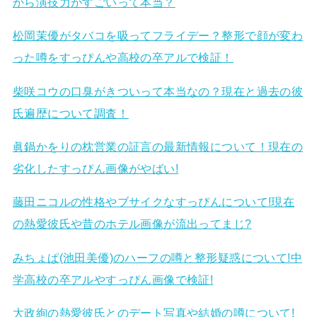
から演技力がすごいって本当？
松岡茉優がタバコを吸ってフライデー？整形で顔が変わ
った噂をすっぴんや高校の卒アルで検証！
柴咲コウの口臭がきついって本当なの？現在と過去の彼
氏遍歴について調査！
眞鍋かをりの枕営業の証言の最新情報について！現在の
劣化したすっぴん画像がやばい!
藤田ニコルの性格やブサイクなすっぴんについて!現在
の熱愛彼氏や昔のホテル画像が流出ってまじ?
みちょぱ(池田美優)のハーフの噂と整形疑惑について!中
学高校の卒アルやすっぴん画像で検証!
大政絢の熱愛彼氏とのデート写真や結婚の噂について!