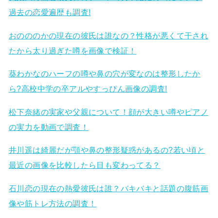
過去の恋愛遍歴も調査!
おのののかの現在の彼氏は誰なの？性格が悪くて干され
たから太り過ぎた噂を画像で検証！
葵わかなのハーフの噂や鼻の穴が変なのは整形したか
ら?高校中学の卒アルやすっぴん画像の調査!
松下奈緒の実家や父親について！顔が大きい噂やピアノ
の実力を動画で調査！
井川遥は綺麗だが顎や鼻の整形疑惑があるの?若い頃と
最近の画像を比較したら目も変わってる？
石川恋の現在の熱愛彼氏は誰？バキバキと話題の腹筋画
像や筋トレ方法の調査！