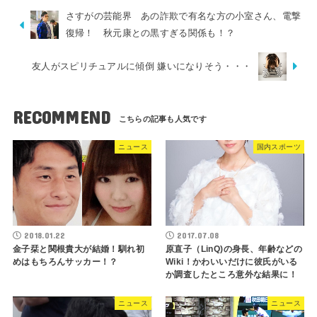
さすがの芸能界 あの詐欺で有名な方の小室さん、電撃
復帰！ 秋元康との黒すぎる関係も！？
友人がスピリチュアルに傾倒 嫌いになりそう・・・
RECOMMEND
ニュース
国内スポーツ
2018.01.22
2017.07.08
金子栞と関根貴大が結婚！馴れ初
原直子（LinQ)の身長、年齢などの
めはもちろんサッカー！？
Wiki！かわいいだけに彼氏がいる
か調査したところ意外な結果に！
ニュース
ニュース