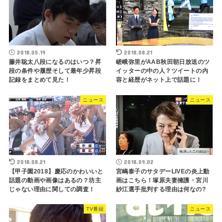
2018.08.21
2018.05.19
嵯峨弥里がAAB秋田朝日放送のツ
藤井聡太八段になるのはいつ？昇
イッターの中の人？ツイートの内
段の条件や履歴そして最年少昇段
容と経歴がネット上で話題に！
記録をまとめて見た！
ニュース
ニュース
2018.08.21
2018.09.02
【甲子園2018】慶応のかわいいと
宮嶋泰子のサタデーLIVEの炎上動
話題の動画や画像はあるの？坊主
画はこちら！塚原夫妻擁護・宮川
じゃない理由に関しての調査！
紗江選手批判する理由は何なの?
TV番組
ニュース