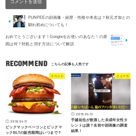
PUNPEEの顔画像・経歴・性格や本名は？秋元才加との
馴れ初めについても！
おめでとうございます！Googleをお使いのあなた！の原
因は何？対処と消す方法について解説
RECOMMEND
イベント
ニュース
2018.06.13
手越祐也が飲酒した未成年女性タ
2018.04.11
レントは誰？名前や顔画像の調査
ビックマックベーコンとビックマ
結果！
ックBLTの販売期間はいつまで？