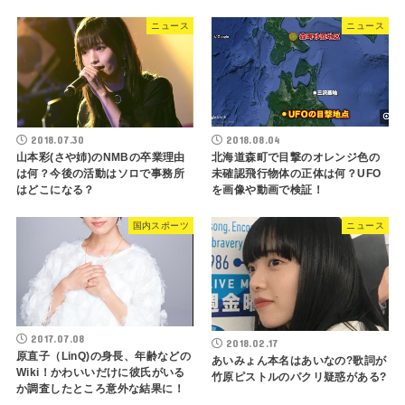
ニュース
ニュース
2018.07.30
2018.08.04
山本彩(さや姉)のNMBの卒業理由
北海道森町で目撃のオレンジ色の
は何？今後の活動はソロで事務所
未確認飛行物体の正体は何？UFO
はどこになる？
を画像や動画で検証！
国内スポーツ
ニュース
2017.07.08
2018.02.17
原直子（LinQ)の身長、年齢などの
あいみょん本名はあいなの?歌詞が
Wiki！かわいいだけに彼氏がいる
竹原ピストルのパクリ疑惑がある?
か調査したところ意外な結果に！