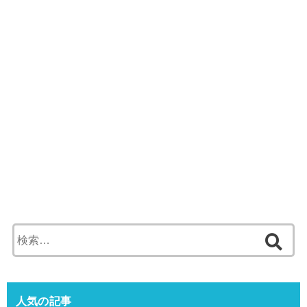
検
索:
人気の記事