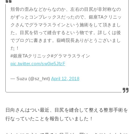
頬骨の歪みなどからなのか、左右の目尻が非対称なの
がずっとコンプレックスだったので、銀座TAクリニッ
クさんでグラマラスラインという施術をして頂きまし
た。目尻を切って縫合するという物です。詳しくは後
でブログに書きます。嶽崎院長ありがとうございまし
た！
#銀座TAクリニック#グラマラスライン
pic.twitter.com/sw0ie5JfzF
— Suzu (@sz_hnt)
April 12, 2018
日向さんはつい最近、目尻を縫合して整える整形手術を
行なっていたことを報告していました！