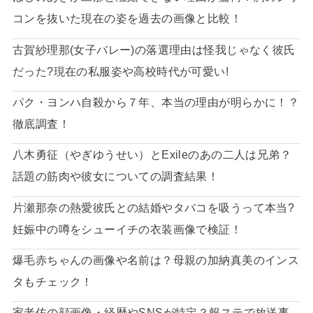
コンを抜いた現在の姿を過去の画像と比較！
古賀紗理那(女子バレー)の落選理由は怪我じゃなく彼氏
だった?現在の私服姿や高校時代が可愛い!
パク・ヨンハ自殺から７年、本当の理由が明らかに！？
徹底調査！
八木勇征（やぎゆうせい）とExileのあの二人は兄弟？
話題の筋肉や彼女についての調査結果！
片瀬那奈の熱愛彼氏との結婚やタバコを吸うって本当?
妊娠中の噂をシューイチの衣装画像で検証！
爆毛赤ちゃんの画像や名前は？母親の加納真美のインス
タもチェック！
家老佑の顔画像・経歴やSNSが特定？報ステで放送事