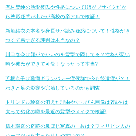
有村架純の熱愛彼氏や性格について!姉がブサイクだか
ら整形疑惑が出たが高校の卒アルで検証！
新垣結衣の本名や身長サバ読み疑惑について！性格がき
つくて悪すぎる評判は本当なの？
川口春奈は顔がでかいのを髪型で隠してる？性格が悪い
噂や彼氏ができて可愛くなったって本当?
芳根京子は難病ギランバレー症候群で今も後遺症が？！
わきと足の影響や完治しているのかも調査
トリンドル玲奈の消えた理由やすっぴん画像は?現在は
太って劣化の噂を最近の髪型やメイクで検証!
橋本環奈の奇跡の鼻ほじ写真の一枚は？フィリピン人の
ハーフだから太ったりしやすいの？