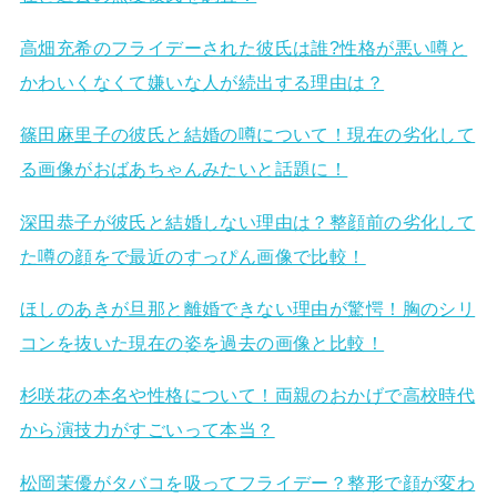
高畑充希のフライデーされた彼氏は誰?性格が悪い噂と
かわいくなくて嫌いな人が続出する理由は？
篠田麻里子の彼氏と結婚の噂について！現在の劣化して
る画像がおばあちゃんみたいと話題に！
深田恭子が彼氏と結婚しない理由は？整顔前の劣化して
た噂の顔をで最近のすっぴん画像で比較！
ほしのあきが旦那と離婚できない理由が驚愕！胸のシリ
コンを抜いた現在の姿を過去の画像と比較！
杉咲花の本名や性格について！両親のおかげで高校時代
から演技力がすごいって本当？
松岡茉優がタバコを吸ってフライデー？整形で顔が変わ