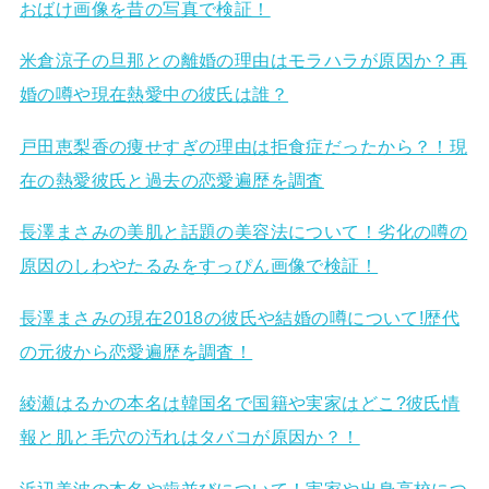
おばけ画像を昔の写真で検証！
米倉涼子の旦那との離婚の理由はモラハラが原因か？再
婚の噂や現在熱愛中の彼氏は誰？
戸田恵梨香の痩せすぎの理由は拒食症だったから？！現
在の熱愛彼氏と過去の恋愛遍歴を調査
長澤まさみの美肌と話題の美容法について！劣化の噂の
原因のしわやたるみをすっぴん画像で検証！
長澤まさみの現在2018の彼氏や結婚の噂について!歴代
の元彼から恋愛遍歴を調査！
綾瀬はるかの本名は韓国名で国籍や実家はどこ?彼氏情
報と肌と毛穴の汚れはタバコが原因か？！
浜辺美波の本名や歯並びについて！実家や出身高校につ