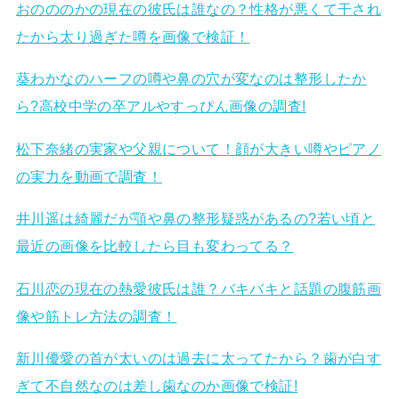
おのののかの現在の彼氏は誰なの？性格が悪くて干され
たから太り過ぎた噂を画像で検証！
葵わかなのハーフの噂や鼻の穴が変なのは整形したか
ら?高校中学の卒アルやすっぴん画像の調査!
松下奈緒の実家や父親について！顔が大きい噂やピアノ
の実力を動画で調査！
井川遥は綺麗だが顎や鼻の整形疑惑があるの?若い頃と
最近の画像を比較したら目も変わってる？
石川恋の現在の熱愛彼氏は誰？バキバキと話題の腹筋画
像や筋トレ方法の調査！
新川優愛の首が太いのは過去に太ってたから？歯が白す
ぎて不自然なのは差し歯なのか画像で検証!