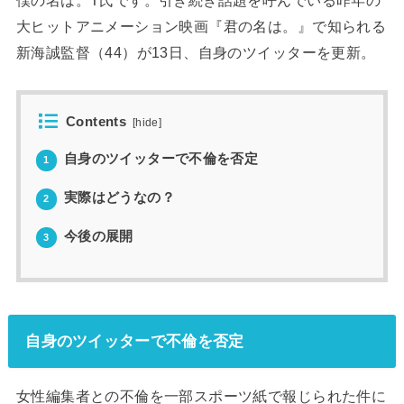
僕の名は。T氏です。引き続き話題を呼んでいる昨年の
大ヒットアニメーション映画『君の名は。』で知られる
新海誠監督（44）が13日、自身のツイッターを更新。
Contents
[
hide
]
自身のツイッターで不倫を否定
1
実際はどうなの？
2
今後の展開
3
自身のツイッターで不倫を否定
女性編集者との不倫を一部スポーツ紙で報じられた件に