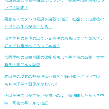
いての調査！
榮倉奈々のタバコ疑惑を歯茎で検証！妊娠して出産後の
旦那との生活が気になる！
山本美月の鼻毛の出ている事件の画像はウソ？コスプレ
好きでお腹が出てるって本当？
吉岡里帆の目頭切開の比較画像は？整形前の高校・大学
時代の卒アルを調査
本田翼の現在の熱愛彼氏や歯茎と歯列矯正について!太
ももや汗拭き画像がかわいい!
今田美桜の目がでかいが怖いのは目頭切開したから？中
学・高校の卒アルで検証！