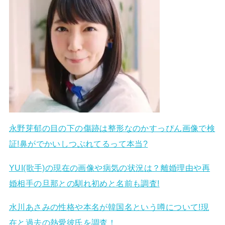
永野芽郁の目の下の傷跡は整形なのかすっぴん画像で検
証!鼻がでかいしつぶれてるって本当?
YUI(歌手)の現在の画像や病気の状況は？離婚理由や再
婚相手の旦那との馴れ初めと名前も調査!
水川あさみの性格や本名が韓国名という噂について!現
在と過去の熱愛彼氏を調査！