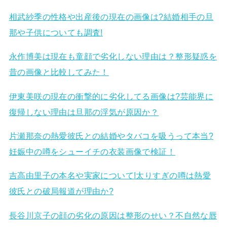
相武紗季の性格や出産後の現在の画像は?結婚相手の旦
那や子供についても調査!
永作博美は現在も童顔で劣化しない理由は？整形疑惑を
昔の画像と比較してみた！
伊東美咲の現在の衝撃的に劣化してる画像は?芸能界に
復帰しない理由は旦那の浮気が原因か？
片瀬那奈の熱愛彼氏との結婚やタバコを吸うって本当?
妊娠中の噂をシューイチの衣装画像で検証！
吉高由里子の本名や実家について!太りすぎの噂は熱愛
彼氏との破局報道が理由か?
長谷川京子の顔の劣化の原因は整形のせい？不自然な唇