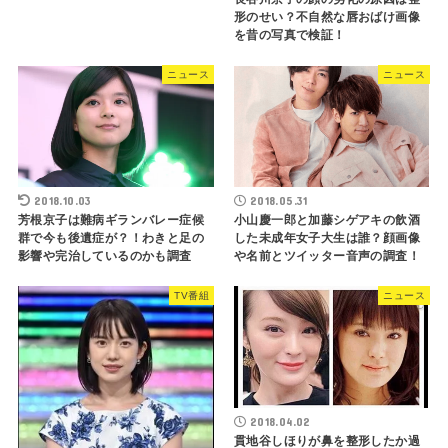
形のせい？不自然な唇おばけ画像
を昔の写真で検証！
ニュース
ニュース
2018.10.03
2018.05.31
芳根京子は難病ギランバレー症候
小山慶一郎と加藤シゲアキの飲酒
群で今も後遺症が？！わきと足の
した未成年女子大生は誰？顔画像
影響や完治しているのかも調査
や名前とツイッター音声の調査！
TV番組
ニュース
2018.04.02
貫地谷しほりが鼻を整形したか過