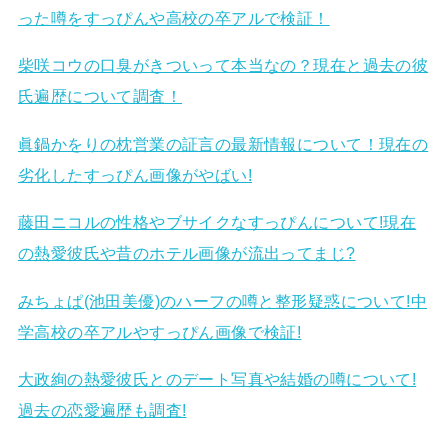
った噂をすっぴんや高校の卒アルで検証！
柴咲コウの口臭がきついって本当なの？現在と過去の彼
氏遍歴について調査！
眞鍋かをりの枕営業の証言の最新情報について！現在の
劣化したすっぴん画像がやばい!
藤田ニコルの性格やブサイクなすっぴんについて!現在
の熱愛彼氏や昔のホテル画像が流出ってまじ?
みちょぱ(池田美優)のハーフの噂と整形疑惑について!中
学高校の卒アルやすっぴん画像で検証!
大政絢の熱愛彼氏とのデート写真や結婚の噂について!
過去の恋愛遍歴も調査!