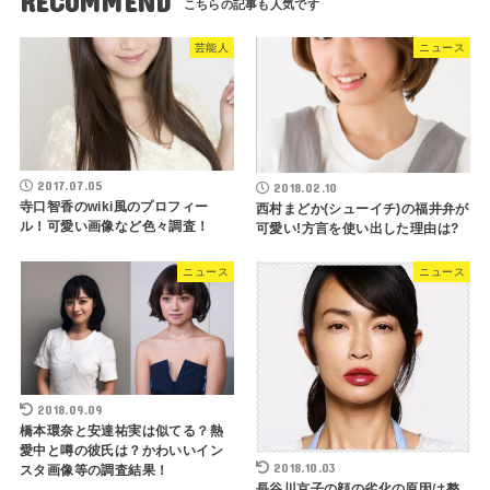
RECOMMEND
芸能人
ニュース
2017.07.05
2018.02.10
寺口智香のwiki風のプロフィー
西村まどか(シューイチ)の福井弁が
ル！可愛い画像など色々調査！
可愛い!方言を使い出した理由は?
ニュース
ニュース
2018.09.09
橋本環奈と安達祐実は似てる？熱
愛中と噂の彼氏は？かわいいイン
2018.10.03
スタ画像等の調査結果！
長谷川京子の顔の劣化の原因は整