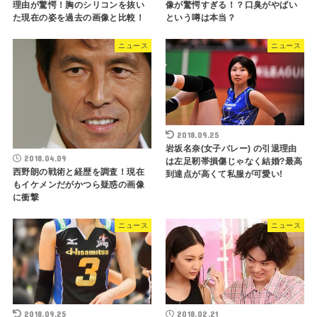
理由が驚愕！胸のシリコンを抜い
像が驚愕すぎる！？口臭がやばい
た現在の姿を過去の画像と比較！
という噂は本当？
ニュース
ニュース
2018.09.25
岩坂名奈(女子バレー) の引退理由
2018.04.09
は左足靭帯損傷じゃなく結婚?最高
西野朗の戦術と経歴を調査！現在
到達点が高くて私服が可愛い!
もイケメンだがかつら疑惑の画像
に衝撃
ニュース
ニュース
2018.09.25
2018.02.21